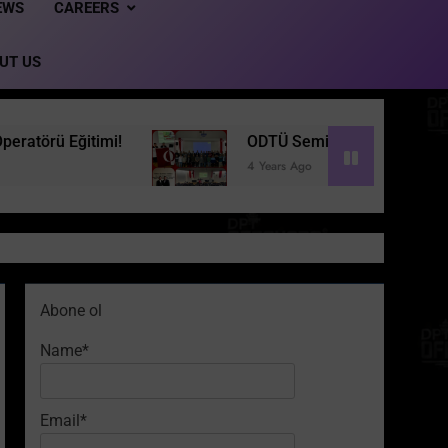
EWS
CAREERS
UT US
ODTÜ Seminer Etkinliğimizden
Türkiye’
4 Years Ago
4 Years Ag
Abone ol
Name*
Email*