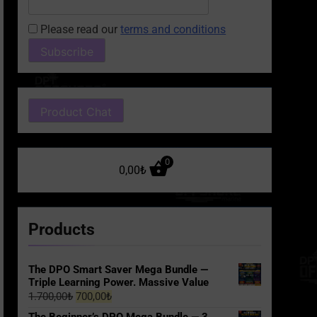
Please read our
terms and conditions
Product Chat
0
0,00
₺
5
Products
Still Using Paper DP
Confirmation Letters?
Discover the Smarter
BLOG
DP CASE STUDIES
The DPO Smart Saver Mega Bundle —
Triple Learning Power. Massive Value
Digital Alternative
Original
Current
1.700,00
₺
700,00
₺
6
price
price
One Button, One