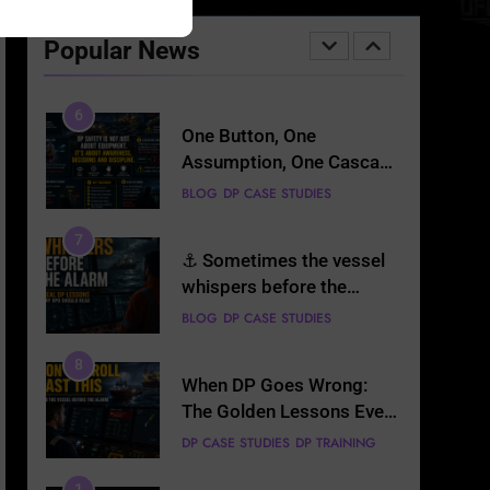
One Button, One
Assumption, One Cascade
Popular News
of Failures — Lessons
BLOG
DP CASE STUDIES
Every DPO Must Read
7
⚓ Sometimes the vessel
whispers before the
alarm… Can the DPO hear
BLOG
DP CASE STUDIES
it? 🌊🚨
8
When DP Goes Wrong:
The Golden Lessons Every
DPO Must Remember
DP CASE STUDIES
DP TRAINING
1
Your Digital CV & LinkedIn
Portfolio
BLOG
DP CASE STUDIES
2