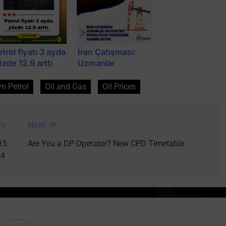
trol fiyatı 3 ayda
İran Çatışması:
zde 12.9 arttı
Uzmanlar
Gelecekteki Petrol
Fiyatı Trendlerini
m Petrol
Oil and Gas
Oil Prices
Tahmin Ediyor
s:
Next:
15
Are You a DP Operator? New CPD Timetable
24