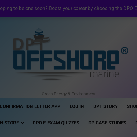
⚡ Revolutionizing Offshore R
NI DP Confirmation Lett
oping to be one soon? Boost your career by choosing the DPO E
NI Official Confirma
⚡ Revolutionizing Offshore R
NI DP Confirmation Lett
NI Official Confirma
DPT Offshore Marine
Green Energy & Environment
 CONFIRMATION LETTER APP
LOG IN
DPT STORY
SHO
ON STORE
DPO E-EXAM QUIZZES
DP CASE STUDIES