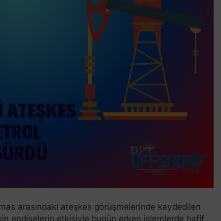
e Hamas arasındaki ateşkes görüşmelerinde kaydedilen
kin endişelerin etkisiyle bugün erken işlemlerde hafif