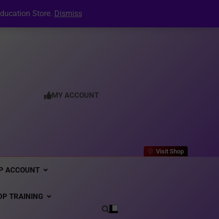
ecruitment: Inside the Dynpos Smart Crewing
Matchmaker
er Generator: Complete User Guide for DPO’s
ducation Store.
Dismiss
tion Letter: The Complete Guide to Creating a
Professional PDF Online (2026)
Your Digital CV & LinkedIn Portfolio
ecruitment: Inside the Dynpos Smart Crewing
Matchmaker
er Generator: Complete User Guide for DPO’s
tion Letter: The Complete Guide to Creating a
Professional PDF Online (2026)
MY ACCOUNT
Visit Shop
P ACCOUNT
DP TRAINING