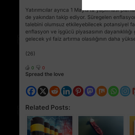
Yatırımcılar ayrıca 1 Mayıs’ta yapılması pla
de yakından takip ediyor. Süregelen enflasyon
talebini olumsuz etkileyebilecek potansiyel fai
enflasyon ve işgücü piyasasının dayanıklılığı
gelecek yıl faiz artırma olasılığının daha yü
(26)
0
0
Spread the love
Related Posts: