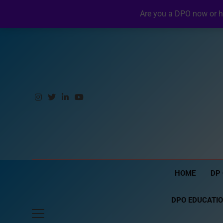
Skip
Saturday, August 8, 2026
8:20:41 AM
Are you a DPO now or h
to
content
HOME
DP
DPO EDUCATI