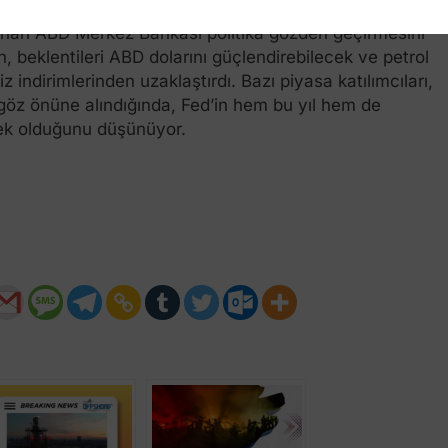
nlanan ABD Merkez Bankası politika gözden geçirmesini
, beklentileri ABD dolarını güçlendirebilecek ve petrol
z indirimlerinden uzaklaştırdı. Bazı piyasa katılımcıları,
 göz önüne alındığında, Fed’in hem bu yıl hem de
ksek olduğunu düşünüyor.