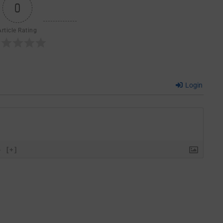
0
Article Rating
Login
}
[+]