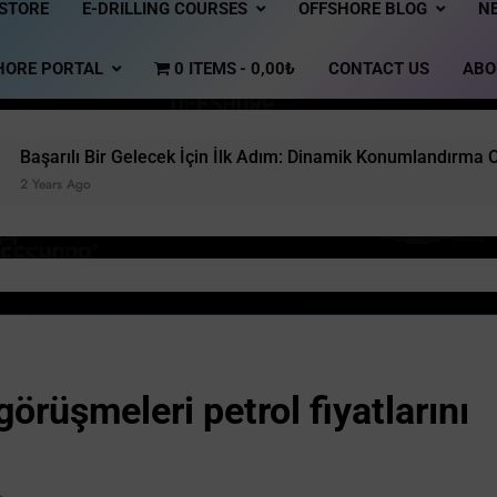
 STORE
E-DRILLING COURSES
OFFSHORE BLOG
N
HORE PORTAL
0 ITEMS
0,00₺
CONTACT US
ABO
 İlk Adım: Dinamik Konumlandırma Operatörü Eğitimi!
örüşmeleri petrol fiyatlarını
s