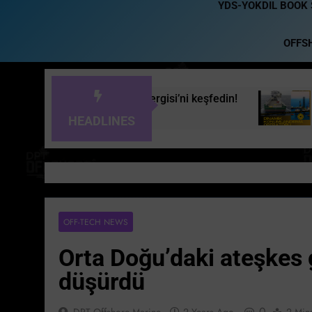
YDS-YOKDIL BOOK
OFFS
Dergisi’ni keşfedin!
Başarılı Bir Gelecek İçin
2 Years Ago
HEADLINES
OFF-TECH NEWS
Orta Doğu’daki ateşkes g
düşürdü
0
DPT Offshore Marine
2 Years Ago
2 Min