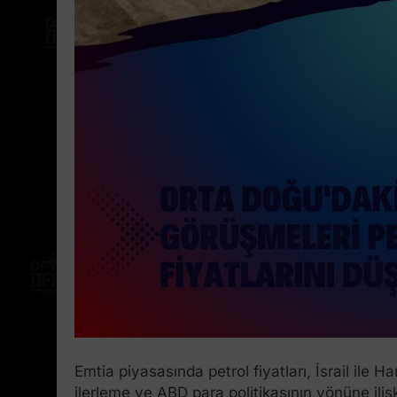
Emtia piyasasında petrol fiyatları, İsrail il
ilerleme ve ABD para politikasının yönüne iliş