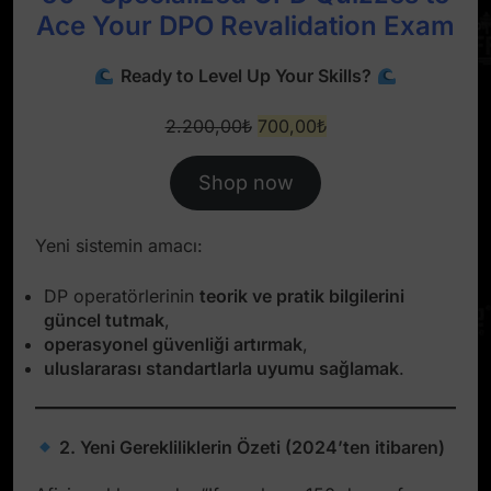
Ace Your DPO Revalidation Exam
Ready to Level Up Your Skills?
Original
Current
2.200,00
₺
700,00
₺
price
price
was:
is:
Shop now
2.200,00₺.
700,00₺.
Yeni sistemin amacı:
DP operatörlerinin
teorik ve pratik bilgilerini
güncel tutmak
,
operasyonel güvenliği artırmak
,
uluslararası standartlarla uyumu sağlamak
.
2. Yeni Gerekliliklerin Özeti (2024’ten itibaren)