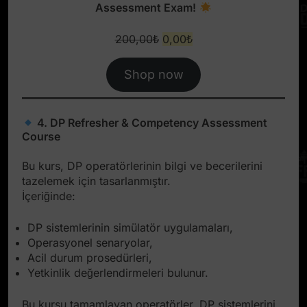
Assessment Exam!
Original
Current
200,00
₺
0,00
₺
price
price
was:
is:
Shop now
200,00₺.
0,00₺.
4. DP Refresher & Competency Assessment
Course
Bu kurs, DP operatörlerinin bilgi ve becerilerini
tazelemek için tasarlanmıştır.
İçeriğinde:
DP sistemlerinin simülatör uygulamaları,
Operasyonel senaryolar,
Acil durum prosedürleri,
Yetkinlik değerlendirmeleri bulunur.
Bu kursu tamamlayan operatörler, DP sistemlerini