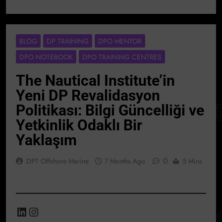
BLOG
DP TRAINING
DPO MENTOR
DPO NOTEBOOK
DPO TRAINING CENTRES
The Nautical Institute’in
Yeni DP Revalidasyon
Politikası: Bilgi Güncelliği ve
Yetkinlik Odaklı Bir
Yaklaşım
0
DPT Offshore Marine
7 Months Ago
5 Mins
LinkedIn
Instagram