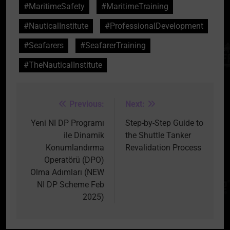
#MaritimeSafety
#MaritimeTraining
#NauticalInstitute
#ProfessionalDevelopment
#Seafarers
#SeafarerTraining
#TheNauticalInstitute
Previous:
Next:
Post
navigation
Yeni NI DP Programı
Step-by-Step Guide to
ile Dinamik
the Shuttle Tanker
Konumlandırma
Revalidation Process
Operatörü (DPO)
Olma Adımları (NEW
NI DP Scheme Feb
2025)