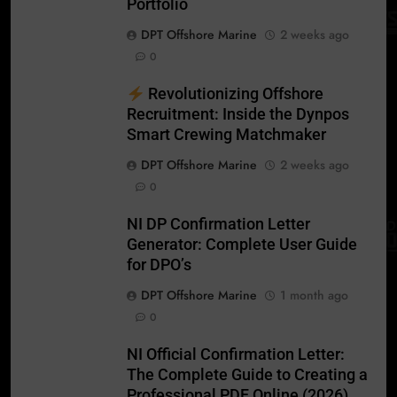
Portfolio
DPT Offshore Marine
2 weeks ago
0
Revolutionizing Offshore
Recruitment: Inside the Dynpos
Smart Crewing Matchmaker
DPT Offshore Marine
2 weeks ago
0
NI DP Confirmation Letter
Generator: Complete User Guide
for DPO’s
DPT Offshore Marine
1 month ago
0
NI Official Confirmation Letter:
The Complete Guide to Creating a
Professional PDF Online (2026)