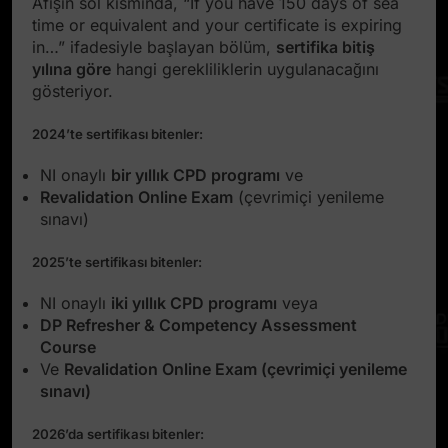
Afişin sol kısmında, “If you have 150 days of sea
time or equivalent and your certificate is expiring
in…” ifadesiyle başlayan bölüm,
sertifika bitiş
yılına göre
hangi gerekliliklerin uygulanacağını
gösteriyor.
2024’te sertifikası bitenler:
NI onaylı
bir yıllık CPD programı
ve
Revalidation Online Exam
(çevrimiçi yenileme
sınavı)
2025’te sertifikası bitenler:
NI onaylı
iki yıllık CPD programı
veya
DP Refresher & Competency Assessment
Course
Ve
Revalidation Online Exam
(çevrimiçi yenileme
sınavı)
2026’da sertifikası bitenler: