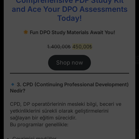
Comprehensive PDF Study Kit
and Ace Your DPO Assessments
Today!
Fun DPO Study Materials Await You!
Original
Current
1.400,00
₺
450,00
₺
price
price
was:
is:
Shop now
1.400,00₺.
450,00₺.
3. CPD (Continuing Professional Development)
Nedir?
CPD, DP operatörlerinin mesleki bilgi, beceri ve
yetkinliklerini sürekli olarak geliştirmelerini
sağlayan bir eğitim sürecidir.
Bu programlar genellikle:
Çevrimiçi modüller,