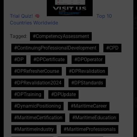
Trial Quiz!
Top 10
Countries Worldwide
Tagged:
#CompetencyAssessment
#ContinuingProfessionalDevelopment
#CPD
#DP
#DPCertificate
#DPOperator
#DPRefresherCourse
#DPRevalidation
#DPRevalidation2024
#DPStandards
#DPTraining
#DPUpdate
#DynamicPositioning
#MaritimeCareer
#MaritimeCertification
#MaritimeEducation
#MaritimeIndustry
#MaritimeProfessionals