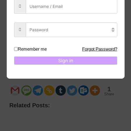
Çağlar ASLAN
Uz. Y. 2. Kaptan
(90)
Remember me
Forgot Password?
0
0
Spread the love
Sign in
1
1
Share
Related Posts: