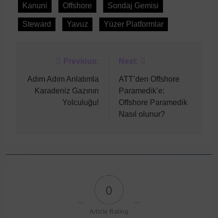
Kanuni
Offshore
Sondaj Gemisi
Steward
Yavuz
Yüzer Platformlar
Post
Previous:
Next:
navigation
Adım Adım Anlatımla
ATT’den Offshore
Karadeniz Gazının
Paramedik’e:
Yolculuğu!
Offshore Paramedik
Nasıl olunur?
0
Article Rating