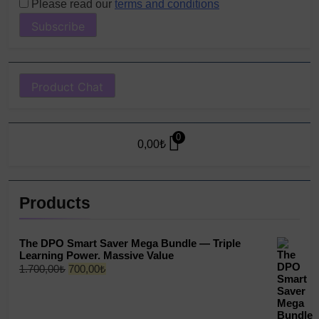
Please read our
terms and conditions
Product Chat
0
0,00
₺
Products
The DPO Smart Saver Mega Bundle — Triple
Learning Power. Massive Value
Original
Current
1.700,00
₺
700,00
₺
price
price
was:
is:
1.700,00₺.
700,00₺.