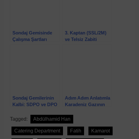
Sondaj Gemisinde
3. Kaptan (SSL/2M)
Çalışma Şartları
ve Telsiz Zabiti
(Radio Operator)
Sondaj Gemisinde
Görev ve
Sorumlulukları
Sondaj Gemilerinin
Adım Adım Anlatımla
Kalbi: SDPO ve DPO
Karadeniz Gazının
Görev ve
Yolculuğu!
Sorumluluklarını
Tagged:
Abdülhamid Han
Öğrenin!
Catering Department
Fatih
Kamarot