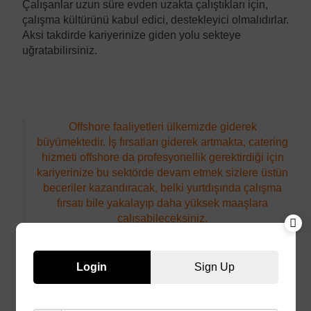
Çalışanlar uzun süre evden uzakta çalıştıkları için,
çalışma kültürünü kabul edici, destekleyici olmalıdırlar.
Aksi takdirde kariyerinize giden yolu sekteye
uğratabilirsiniz.
Offshore faaliyetleri ülkemizde giderek
büyümektedir. İş fırsatları giderek artmakta, catering
hizmeti offshore da profesyonellik gerektirdiği için
kariyerinize bu sektörde devam etmek sizlere üstün
beceriler kazandıracak, belki yurtdışında çalışma
fırsatı bile yakalayıp daha yüksek maaşlara
çalışabileceksiniz.
Login
Sign Up
Hazırlayan