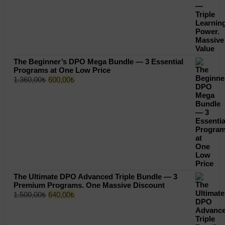
The Beginner’s DPO Mega Bundle — 3 Essential
Programs at One Low Price
Original
Current
1.360,00
₺
600,00
₺
price
price
was:
is:
1.360,00₺.
600,00₺.
The Ultimate DPO Advanced Triple Bundle — 3
Premium Programs. One Massive Discount
Original
Current
1.500,00
₺
640,00
₺
price
price
was:
is: