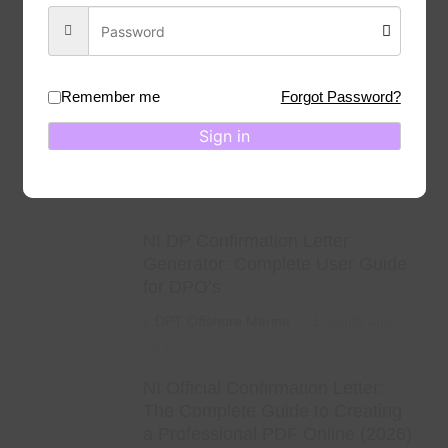
DPT Offshore Marine
1 week ago
0
⚡ Revolutionizing Offshore
Remember me
Forgot Password?
Recruitment: Inside the Dynpos
Sign in
Smart Crewing Matchmaker
DPT Offshore Marine
1 week ago
0
NI DP Confirmation Letter
Generator: Complete User Guide
for DPO’s
DPT Offshore Marine
1 month ago
0
NI Official Confirmation Letter:
The Complete Guide to Creating
a Professional PDF Online (2026)