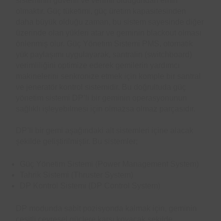
sisteminin güvenli ve verimli olduğundan emin
Offshore
olmaktır. Güç tüketimi, güç üretim kapasitesinden
Recruitment: Inside
1 Week Ago
daha büyük olduğu zaman, bu sistem sayesinde diğer
the Dynpos Smart
NI DP Confirmation
üzerinde olan yükleri atar ve geminin blackout olması
Crewing Matchmaker
Letter Generator:
önlenmiş olur. Güç Yönetim Sistemi PMS, otomatik
Complete User
1 Month Ago
yük paylaşımı uygulayarak, santralin (switchboard)
Guide for DPO’s
One Button, One
verimliliğini optimize ederek gemilerin yardımcı
Assumption, One
makinelerini senkronize etmek için komple bir santral
Cascade of Failures
2 Months Ago
ve jeneratör kontrol sistemidir. Bu doğrultuda güç
— Lessons Every
⚓ Sometimes the
yönetim sistemi DP’li bir geminin operasyonunun
DPO Must Read
vessel whispers
sağlıklı işleyebilmesi için olmazsa olmaz parçasıdır.
before the alarm…
2 Months Ago
Can the DPO hear
When DP Goes
DP’li bir gemi aşağındaki alt sistemleri içine alacak
it? 🌊🚨
Wrong: The Golden
şekilde geliştirilmiştir. Bu sistemler;
Lessons Every DPO
2 Months Ago
Must Remember
Familiarisation &
Güç Yönetim Sistemi (Power Management System)
Attention: How One
Tahrik Sistemi (Thruster System)
Moment of
2 Months Ago
DP Kontrol Sistemi (DP Control System)
Distraction Can Lead
Think Twice, Press
to a DP Vessel
Once: How One
Excursion
DP modunda sabit pozisyonda kalmak için, geminin
Wrong Button Can
2 Months Ago
çeşitli çevresel güçlere karşı koyacak şekilde
Trigger a DP Incident