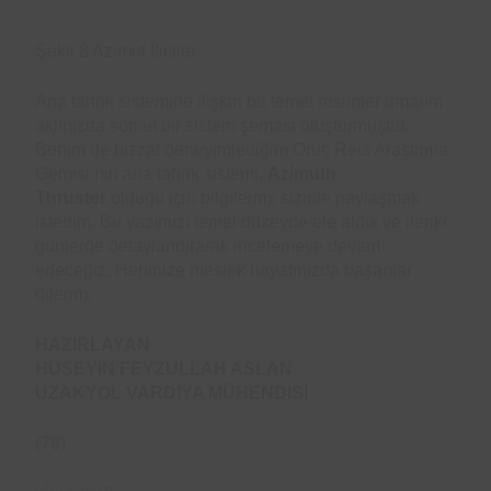
Şekil 8 Azimut İticiler
Ana tahrik sistemine ilişkin bu temel resimler umarım
aklınızda somut bir sistem şeması oluşturmuştur.
Benim de bizzat deneyimlediğim Oruç Reis Araştırma
Gemisi’nin ana tahrik sistemi,
Azimuth
Thruster
olduğu için bilgilerimi sizinle paylaşmak
istedim. Bu yazımızı temel düzeyde ele aldık ve ileriki
günlerde detaylandırarak incelemeye devam
edeceğiz. Hepinize meslek hayatınızda başarılar
dilerim.
HAZIRLAYAN
HÜSEYİN FEYZULLAH ASLAN
UZAKYOL VARDİYA MÜHENDİSİ
(78)