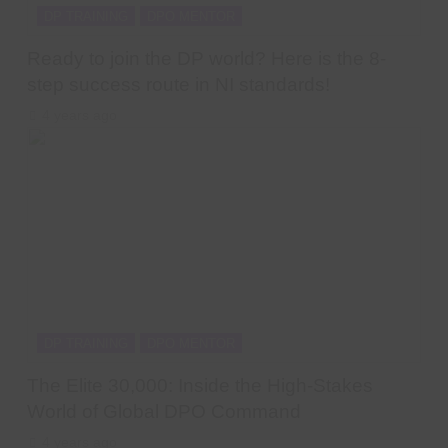
DP TRAINING
DPO MENTOR
Ready to join the DP world? Here is the 8-
step success route in NI standards!
4 years ago
DP TRAINING
DPO MENTOR
The Elite 30,000: Inside the High-Stakes
World of Global DPO Command
4 years ago