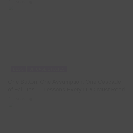
4 years ago
BLOG
DP CASE STUDIES
One Button, One Assumption, One Cascade
of Failures — Lessons Every DPO Must Read
4 years ago