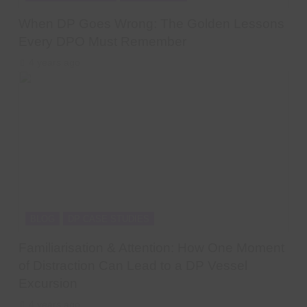
When DP Goes Wrong: The Golden Lessons
Every DPO Must Remember
4 years ago
BLOG
DP CASE STUDIES
Familiarisation & Attention: How One Moment
of Distraction Can Lead to a DP Vessel
Excursion
4 years ago