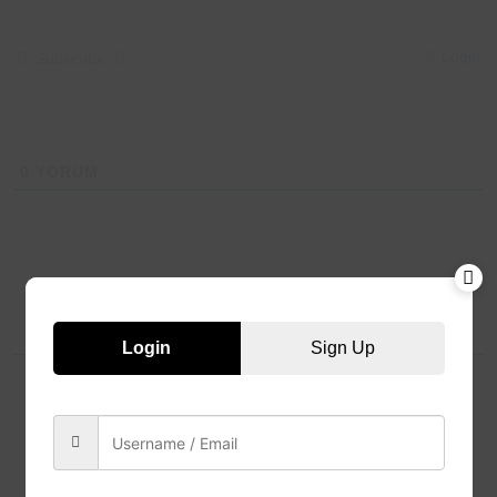
Login
Subscribe
0
YORUM
Login
Sign Up
Related News
Your Digital CV & LinkedIn
Portfolio