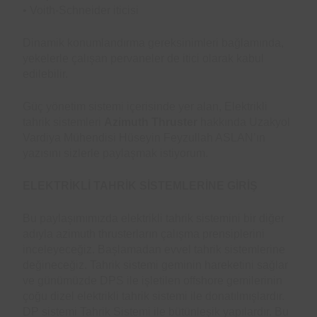
• Voith-Schneider iticisi
Dinamik konumlandırma gereksinimleri bağlamında,
yekelerle çalışan pervaneler de itici olarak kabul
edilebilir.
Güç yönetim sistemi içerisinde yer alan, Elektrikli
tahrik sistemleri
Azimuth Thruster
hakkında Uzakyol
Vardiya Mühendisi Hüseyin Feyzullah ASLAN’ın
yazısını sizlerle paylaşmak istiyorum.
ELEKTRİKLİ TAHRİK SİSTEMLERİNE GİRİŞ
Bu paylaşımımızda elektrikli tahrik sistemini bir diğer
adıyla azimuth thrusterların çalışma prensiplerini
inceleyeceğiz. Başlamadan evvel tahrik sistemlerine
değineceğiz. Tahrik sistemi geminin hareketini sağlar
ve günümüzde DPS ile işletilen offshore gemilerinin
çoğu dizel elektrikli tahrik sistemi ile donatılmışlardır.
DP sistemi Tahrik Sistemi ile bütünleşik yapılardır. Bu