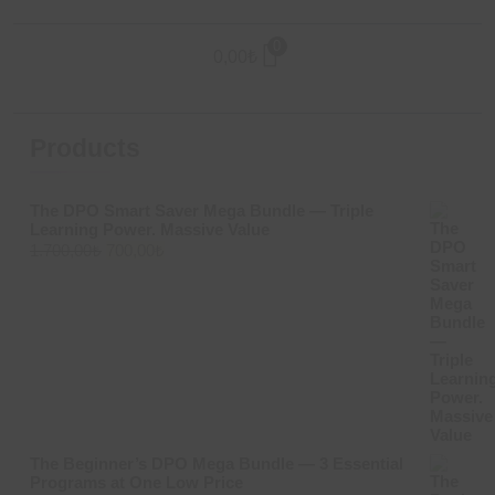
0
0,00
₺
Products
The DPO Smart Saver Mega Bundle — Triple
Learning Power. Massive Value
Original
Current
1.700,00
₺
700,00
₺
price
price
was:
is:
1.700,00₺.
700,00₺.
The Beginner’s DPO Mega Bundle — 3 Essential
Programs at One Low Price