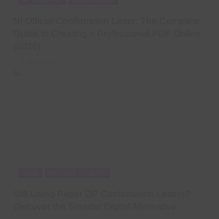
DP TRAINING
DPO MENTOR
NI Official Confirmation Letter: The Complete
Guide to Creating a Professional PDF Online
(2026)
4 years ago
BLOG
DP CASE STUDIES
Still Using Paper DP Confirmation Letters?
Discover the Smarter Digital Alternative