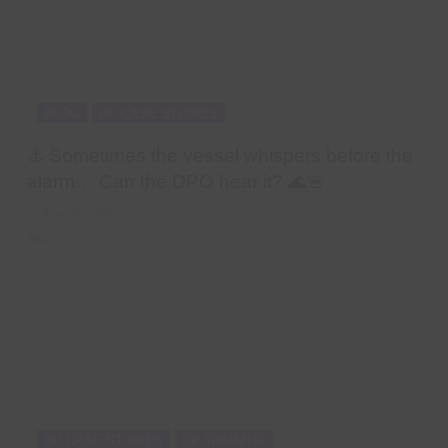
BLOG
DP CASE STUDIES
⚓ Sometimes the vessel whispers before the
alarm… Can the DPO hear it? 🌊🚨
4 years ago
DP CASE STUDIES
DP TRAINING