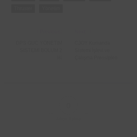
Thruster
Yönetim
Post
Previous:
Next:
navigation
DPS GUC YONETIM
CJOY Kumanda
SISTEMI BOLUM 2
Sistemi İşlevi ve
￼
Çalışma Prensipleri
0
Article Rating