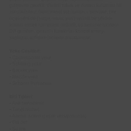
çalışması gerekir. Verimli tahrik ve dümen kullanma bir
zorunluluktur. Geleneksel set dümen + pervane, her
üç ekseni de (surge, sway, yaw) verimli bir şekilde
kontrol etmek için yeterli değildir, bu nedenle modern
DP gemileri, geminin hareketini kontrol etmeyi
sağlayan sofistike iticilerle donatılmıştır.
Yeke Çeşitleri:
• Conventional yeke
• Schilling yeke
• Becker yeke
• Nozzle yeke
• Schottel Pervanesi
İtici Tipleri:
• Ana pervaneler
• Tünel İticileri
• Azimut iticileri (çeşitli versiyonlarda)
• Gill Jet
• Su jeti