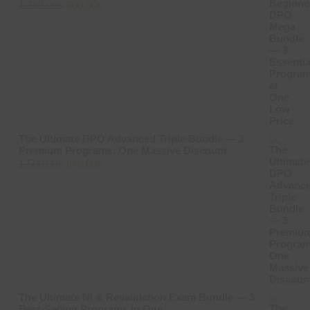
Original
Current
1.360,00
₺
600,00
₺
price
price
was:
is:
1.360,00₺.
600,00₺.
The Ultimate DPO Advanced Triple Bundle — 3
Premium Programs. One Massive Discount
Original
Current
1.500,00
₺
640,00
₺
price
price
was:
is:
1.500,00₺.
640,00₺.
The Ultimate NI & Revalidation Exam Bundle — 3
Best-Selling Programs in One